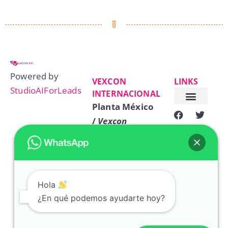
Powered by
VEXCON
LINKS
StudioAIForLeads
INTERNACIONAL
Planta México
SOLUCIONES ADAPTA
/
Vexcon
Colombia
Centroamérica
Hola
info@vexcon.mx
¿En qué podemos ayudarte hoy?
+52 244 688
3111