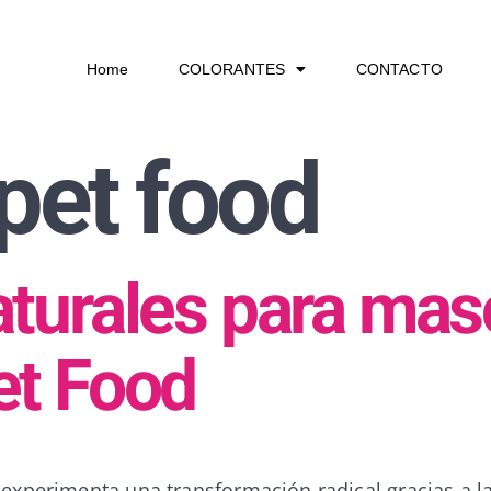
Home
COLORANTES
CONTACTO
pet food
aturales para mas
et Food
 experimenta una transformación radical gracias a l