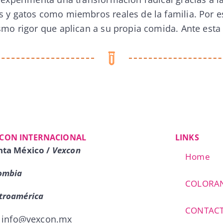
 y gatos como miembros reales de la familia. Por est
smo rigor que aplican a su propia comida. Ante esta
CON INTERNACIONAL
LINKS
nta México /
Vexcon
Home
ombia
COLORA
troamérica
CONTAC
info@vexcon.mx