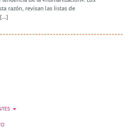
a razón, revisan las listas de
 […]
NTES
TO