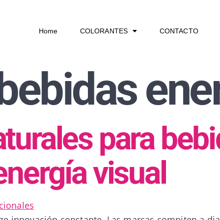
Home
COLORANTES
CONTACTO
bebidas ene
turales para beb
energía visual
ige innovación constante. Las marcas compiten a diar