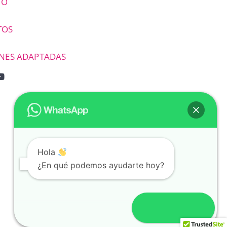
TO
TOS
NES ADAPTADAS
Hola
¿En qué podemos ayudarte hoy?
Abrir chat